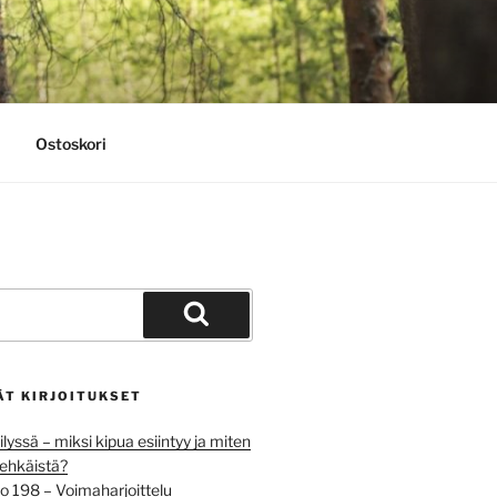
Ostoskori
Haku
ÄT KIRJOITUKSET
ilyssä – miksi kipua esiintyy ja miten
aehkäistä?
o 198 – Voimaharjoittelu