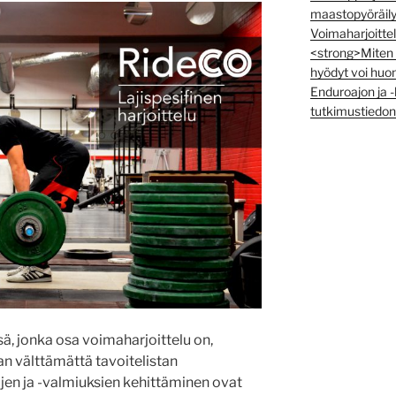
maastopyöräily
Voimaharjoittel
<strong>Miten t
hyödyt voi huo
Enduroajon ja 
tutkimustiedon
sä, jonka osa voimaharjoittelu on,
aan välttämättä tavoitelistan
tojen ja -valmiuksien kehittäminen ovat