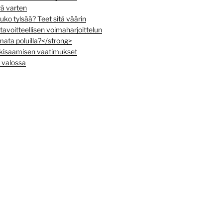
ä varten
uko tylsää? Teet sitä väärin
avoitteellisen voimaharjoittelun
mata poluilla?</strong>
-kisaamisen vaatimukset
 valossa