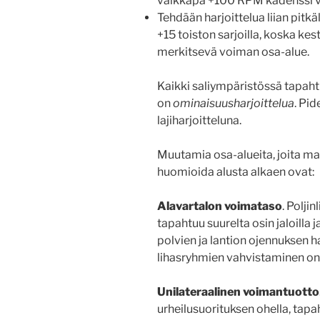
vaikkapa +100 RPM kadenssi va
Tehdään harjoittelua liian pitkäl
+15 toiston sarjoilla, koska ke
merkitsevä voiman osa-alue.
Kaikki saliympäristössä tapaht
on
ominaisuusharjoittelua
. Pid
lajiharjoitteluna.
Muutamia osa-alueita, joita ma
huomioida alusta alkaen ovat:
Alavartalon voimataso
. Polji
tapahtuu suurelta osin jaloilla j
polvien ja lantion ojennuksen h
lihasryhmien vahvistaminen on 
Unilateraalinen voimantuotto
urheilusuorituksen ohella, tapah