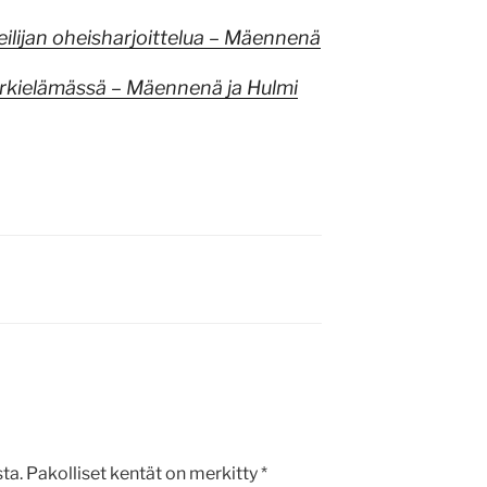
ilijan oheisharjoittelua – Mäennenä
arkielämässä – Mäennenä ja Hulmi
ta.
Pakolliset kentät on merkitty
*