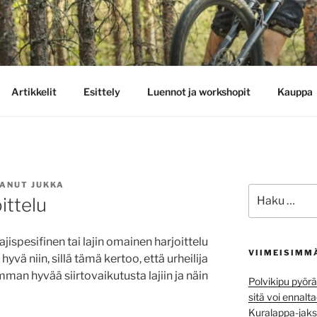
ittelu
Artikkelit
Esittely
Luennot ja workshopit
Kauppa
TANUT
JUKKA
Etsi:
ittelu
ajispesifinen tai lajin omainen harjoittelu
VIIMEISIMM
yvä niin, sillä tämä kertoo, että urheilija
mman hyvää siirtovaikutusta lajiin ja näin
Polvikipu pyörä
sitä voi ennalt
Kuralappa-jaks