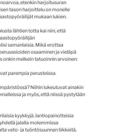
ainoarvoa, etenkin harjoitusuran
isen tason harjoittelu on monelle
maastopyöräilijät mukaan lukien.
sta lähtien totta kai niin, että
maastopyöräilijän
lisi samanlaisia. Mikä erottaa
 perusasioiden osaaminen ja vieläpä
us onkin melkein tatuoinnin arvoinen:
vat parempia perusteissa.
mpäristössä? Niihin lukeutuvat ainakin
malleissa ja myös, että niissä pystytään
laisia kyykkyjä, lantiopainotteisia
 yhdellä jalalla molemmissa
alta veto- ja työntösuunnan liikkeitä.