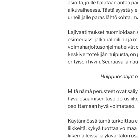
asioita, joille halutaan antaa p
alkuvaiheessa. Tästä syystä yle
urheilijalle paras lähtökohta, 
Lajivaatimukset huomioidaan alu
esimerkiksi jalkapalloilijan ja 
voimaharjoitusohjelmat eivät o
keskivertotekijän huipusta, on
erityisen hyvin. Seuraava laina
Huippuosaajat o
Mitä nämä perusteet ovat saliy
hyvä osaamisen taso perusliike
osoittamaan hyvä voimataso.
Käytännössä tämä tarkoittaa eri
liikkeitä, kykyä tuottaa voimaa
liikemalleissa ja ylävartalon os