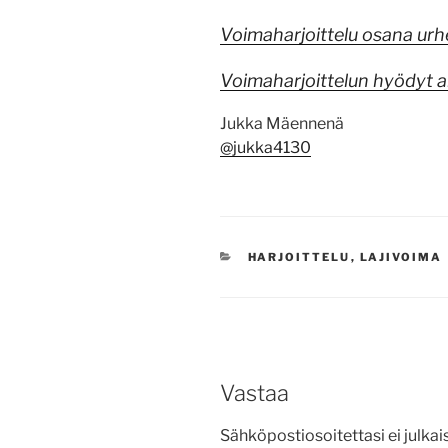
Voimaharjoittelu osana urhe
Voimaharjoittelun hyödyt 
Jukka Mäennenä
@jukka4130
KATEGORIAT
HARJOITTELU
,
LAJIVOIMA
Vastaa
Sähköpostiosoitettasi ei julkais