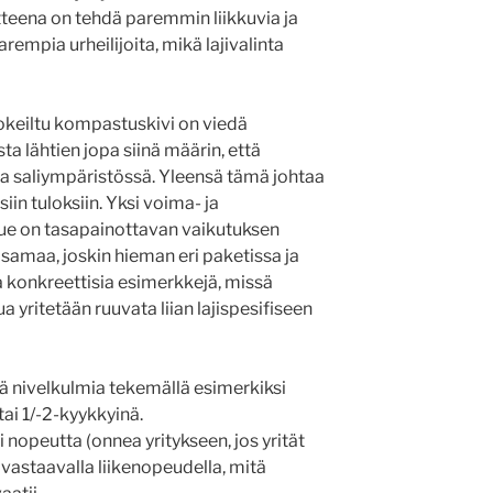
teena on tehdä paremmin liikkuvia ja
arempia urheilijoita, mikä lajivalinta
kokeiltu kompastuskivi on viedä
usta lähtien jopa siinä määrin, että
taa saliympäristössä. Yleensä tämä johtaa
in tuloksiin. Yksi voima- ja
lue on tasapainottavan vaikutuksen
 samaa, joskin hieman eri paketissa ja
a konkreettisia esimerkkejä, missä
 yritetään ruuvata liian lajispesifiseen
viä nivelkulmia tekemällä esimerkiksi
 tai 1/-2-kyykkyinä.
 nopeutta (onnea yritykseen, jos yrität
vastaavalla liikenopeudella, mitä