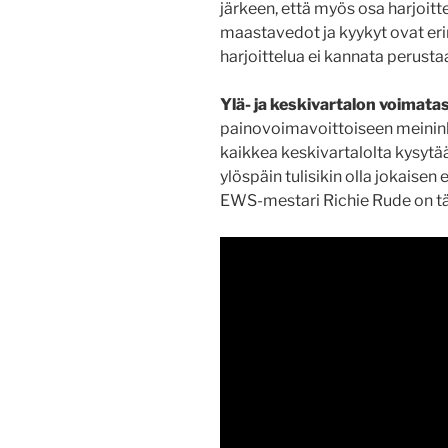
järkeen, että myös osa harjoitt
maastavedot ja kyykyt ovat erin
harjoittelua ei kannata perustaa
Ylä- ja keskivartalon voimata
painovoimavoittoiseen meininki
kaikkea keskivartalolta kysytä
ylöspäin tulisikin olla jokaisen e
EWS-mestari Richie Rude on t