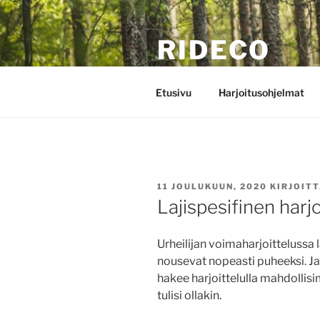
Siirry
sisältöön
RIDECO
Maastopyöräilijän fysiikkaharjo
Etusivu
Harjoitusohjelmat
JULKAISTU
11 JOULUKUUN, 2020
KIRJOIT
Lajispesifinen harjo
Urheilijan voimaharjoittelussa l
nousevat nopeasti puheeksi. Ja h
hakee harjoittelulla mahdollisi
tulisi ollakin.