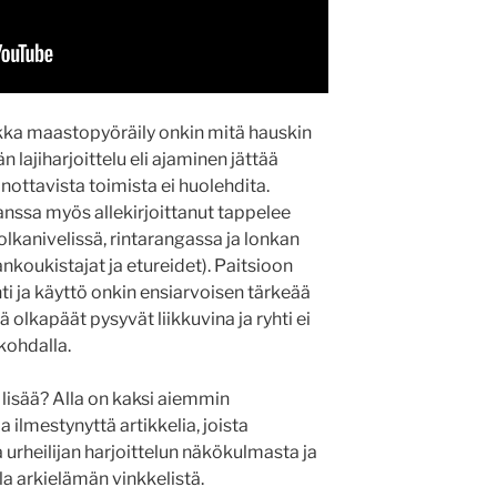
ikka maastopyöräily onkin mitä hauskin
än lajiharjoittelu eli ajaminen jättää
inottavista toimista ei huolehdita.
anssa myös allekirjoittanut tappelee
t olkanivelissä, rintarangassa ja lonkan
koukistajat ja etureidet). Paitsioon
nti ja käyttö onkin ensiarvoisen tärkeää
 olkapäät pysyvät liikkuvina ja ryhti ei
kohdalla.
lisää? Alla on kaksi aiemmin
a ilmestynyttä artikkelia, joista
urheilijan harjoittelun näkökulmasta ja
la arkielämän vinkkelistä.