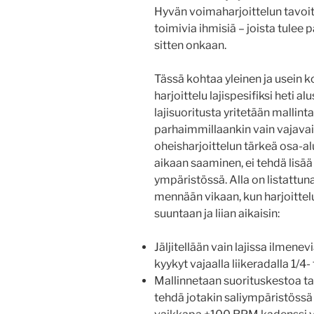
Hyvän voimaharjoittelun tavoit
toimivia ihmisiä – joista tulee p
sitten onkaan.
Tässä kohtaa yleinen ja usein 
harjoittelu lajispesifiksi heti al
lajisuoritusta yritetään mallin
parhaimmillaankin vain vajavaisi
oheisharjoittelun tärkeä osa-a
aikaan saaminen, ei tehdä lisää
ympäristössä. Alla on listattun
mennään vikaan, kun harjoittelua
suuntaan ja liian aikaisin:
Jäljitellään vain lajissa ilmene
kyykyt vajaalla liikeradalla 1/4-
Mallinnetaan suorituskestoa tai
tehdä jotakin saliympäristössä 