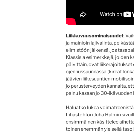
Liikkuvuusominaisuudet
. Va
ja mainioin lajivalinta, pelkästä
elimistöön jälkensä, jos tasapa
Klassisia esimerkkejä, joiden k
päivittäin, ovat liikerajoitukse
ojennussuunnassa (kireät lonkan
jäävien liikesuuntien mobilisoi
jo perusterveyden kannalta, että
painu kasaan jo 30-ikävuoden 
Haluatko lukea voimatreenistä 
Lihastohtori Juha Hulmin sivuill
ensimmäinen käsittelee aihetta 
toinen enemmän yleisellä tasol