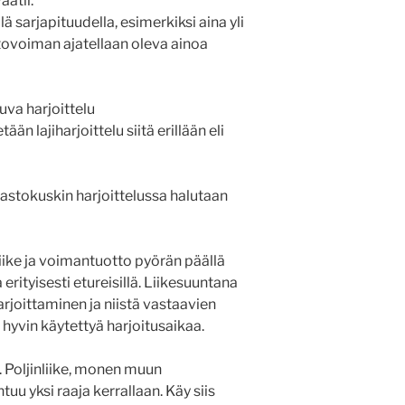
atii.
lä sarjapituudella, esimerkiksi aina yli
stovoiman ajatellaan oleva ainoa
uva harjoittelu
etään lajiharjoittelu siitä erillään eli
astokuskin harjoittelussa halutaan
nliike ja voimantuotto pyörän päällä
a erityisesti etureisillä. Liikesuuntana
arjoittaminen ja niistä vastaavien
hyvin käytettyä harjoitusaikaa.
. Poljinliike, monen muun
tuu yksi raaja kerrallaan. Käy siis