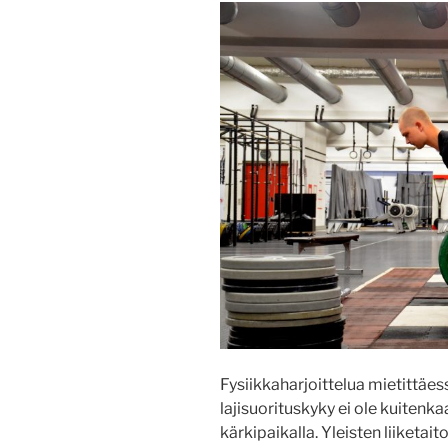
Fysiikkaharjoittelua mietittäes
lajisuorituskyky ei ole kuitenk
kärkipaikalla. Yleisten liiketai