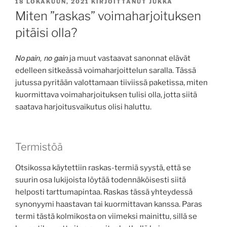
JULKAISTU
18 LOKAKUUN, 2021
KIRJOITTANUT
JUKKA
Miten ”raskas” voimaharjoituksen
pitäisi olla?
No
pain, no gain
ja muut vastaavat sanonnat elävät
edelleen sitkeässä voimaharjoittelun saralla. Tässä
jutussa pyritään valottamaan tiiviissä paketissa, miten
kuormittava voimaharjoituksen tulisi olla, jotta siitä
saatava harjoitusvaikutus olisi haluttu.
Termistöä
Otsikossa käytettiin raskas-termiä syystä, että se
suurin osa lukijoista löytää todennäköisesti siitä
helposti tarttumapintaa. Raskas tässä yhteydessä
synonyymi haastavan tai kuormittavan kanssa. Paras
termi tästä kolmikosta on viimeksi mainittu, sillä se