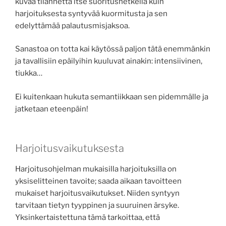
kuvaa tilannetta itse suoritushetkellä kuin
harjoituksesta syntyvää kuormitusta ja sen
edelyttämää palautusmisjaksoa.
Sanastoa on totta kai käytössä paljon tätä enemmänkin
ja tavallisiin epäilyihin kuuluvat ainakin: intensiivinen,
tiukka…
Ei kuitenkaan hukuta semantiikkaan sen pidemmälle ja
jatketaan eteenpäin!
Harjoitusvaikutuksesta
Harjoitusohjelman mukaisilla harjoituksilla on
yksiselitteinen tavoite; saada aikaan tavoitteen
mukaiset harjoitusvaikutukset. Niiden syntyyn
tarvitaan tietyn tyyppinen ja suuruinen ärsyke.
Yksinkertaistettuna tämä tarkoittaa, että