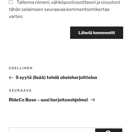
Tallenna nimeni, sähköpostiosoitteeni ja sivustoni
tähän selaimeen seuraavaa kommentointikertaa
varten.
Artikkelien
Edellinen
EDELLINEN
selaus
artikkeli
5 syytä (lisää) tehdä oheisharjoittelua
Seuraava
SEURAAVA
artikkeli
RideCo Base – uusi harjoitusohjelma!
Etsi: