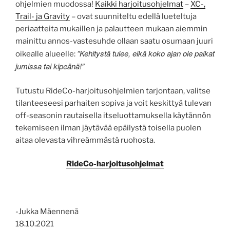
ohjelmien muodossa!
Kaikki harjoitusohjelmat
–
XC-,
Trail- ja Gravity
– ovat suunniteltu edellä lueteltuja
periaatteita mukaillen ja palautteen mukaan aiemmin
mainittu annos-vastesuhde ollaan saatu osumaan juuri
”Kehitystä tulee, eikä koko ajan ole paikat
oikealle alueelle:
jumissa tai kipeänä!”
Tutustu RideCo-harjoitusohjelmien tarjontaan, valitse
tilanteeseesi parhaiten sopiva ja voit keskittyä tulevan
off-seasonin rautaisella itseluottamuksella käytännön
tekemiseen ilman jäytävää epäilystä toisella puolen
aitaa olevasta vihreämmästä ruohosta.
RideCo-harjoitusohjelmat
-Jukka Mäennenä
18.10.2021