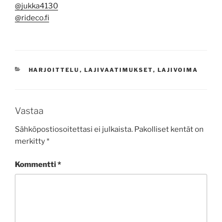
@jukka4130
@rideco.fi
KATEGORIAT
HARJOITTELU
,
LAJIVAATIMUKSET
,
LAJIVOIMA
Vastaa
Sähköpostiosoitettasi ei julkaista.
Pakolliset kentät on
merkitty
*
Kommentti
*