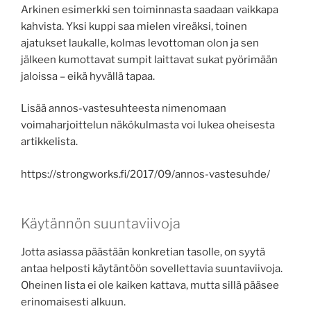
Arkinen esimerkki sen toiminnasta saadaan vaikkapa
kahvista. Yksi kuppi saa mielen vireäksi, toinen
ajatukset laukalle, kolmas levottoman olon ja sen
jälkeen kumottavat sumpit laittavat sukat pyörimään
jaloissa – eikä hyvällä tapaa.
Lisää annos-vastesuhteesta nimenomaan
voimaharjoittelun näkökulmasta voi lukea oheisesta
artikkelista.
https://strongworks.fi/2017/09/annos-vastesuhde/
Käytännön suuntaviivoja
Jotta asiassa päästään konkretian tasolle, on syytä
antaa helposti käytäntöön sovellettavia suuntaviivoja.
Oheinen lista ei ole kaiken kattava, mutta sillä pääsee
erinomaisesti alkuun.