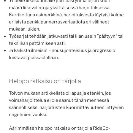
Yhdelle liikesuunnalle (tai lihasryhmälle) on suuri
määrä liikevalintoja yksittäisessä harjoituksessa.
Karrikoituna esimerkkinä, harjoituksesta löytyisi kolme
erilaista penkkipunnerrusvariaatiota eri välineet
mukaan lukien.
Työsarjat tehdään jatkuvasti tai liian usein ”päätyyn” tai
tekniikan pettämiseen asti.
Ja kaikista ilmeisin – nousujohteisuus ja progressio
loistavat poissaolollaan.
Helppo ratkaisu on tarjolla
Toivon mukaan artikkelista oli apua ja etenkin, jos
voimaharjoittelua ei ole saanut tähän mennessä
säännölliseksi harjoitusten kuormittavuuteen liittyvien
ongelmien vuoksi.
Äärimmäisen helppo ratkaisu on tarjolla RideCo-