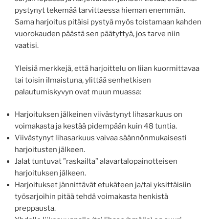
pystynyt tekemää tarvittaessa hieman enemmän.
Sama harjoitus pitäisi pystyä myös toistamaan kahden
vuorokauden päästä sen päätyttyä, jos tarve niin
vaatisi.
Yleisiä merkkejä, että harjoittelu on liian kuormittavaa
tai toisin ilmaistuna, ylittää senhetkisen
palautumiskyvyn ovat muun muassa:
Harjoituksen jälkeinen viivästynyt lihasarkuus on
voimakasta ja kestää pidempään kuin 48 tuntia.
Viivästynyt lihasarkuus vaivaa säännönmukaisesti
harjoitusten jälkeen.
Jalat tuntuvat ”raskailta” alavartalopainotteisen
harjoituksen jälkeen.
Harjoitukset jännittävät etukäteen ja/tai yksittäisiin
työsarjoihin pitää tehdä voimakasta henkistä
preppausta.