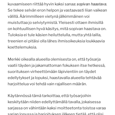
sopivan haastava.
kuvaamiseen riittää hyvin kaksi sanaa:
Se tekee selvän eron helpon ja vastaavasti liian vaikean
välillä. Äärimmilleen vietynä jälkimmäinen voi
muistuttaa jo selviytymistä. Yleisesti ottaen ihmisillä
on kohtuullisen hyvä käsitys, mitä sopivan haastava on.
Tuloksia ei tule käsien heiluttelulla, mutta yhtä lailla,
treenien ei pitäisi olla lähes ihmisoikeuksia loukkaavia
koettelemuksia.
Merkki oikealla alueella olemisesta on, että työsarja
vaatii täyden ja jakamattoman fokuksen itse hetkessä,
suorituksen virheettömään läpivientiin on täydet
edellytykset ja lopuksi, haastavalla alueella tehtävää
harjoittelua voi tehdä vain rajallisen määrän.
Käytännössä tämä tarkoittaa, että työsarjoihin
keskitytään niiden edellyttämällä tavalla, jokaisessa
sarjassa on vähintään kaksi moitteetonta toistoa varaa
sarjan lopussa ja harjoituksen jälkeen tietää, että olisi