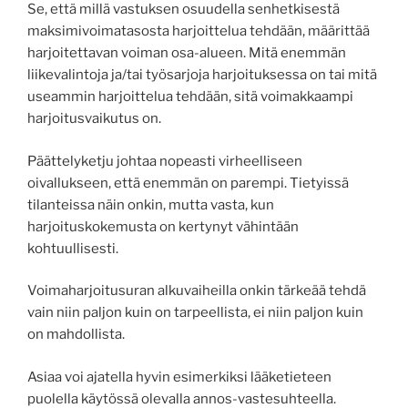
Se, että millä vastuksen osuudella senhetkisestä
maksimivoimatasosta harjoittelua tehdään, määrittää
harjoitettavan voiman osa-alueen. Mitä enemmän
liikevalintoja ja/tai työsarjoja harjoituksessa on tai mitä
useammin harjoittelua tehdään, sitä voimakkaampi
harjoitusvaikutus on.
Päättelyketju johtaa nopeasti virheelliseen
oivallukseen, että enemmän on parempi. Tietyissä
tilanteissa näin onkin, mutta vasta, kun
harjoituskokemusta on kertynyt vähintään
kohtuullisesti.
Voimaharjoitusuran alkuvaiheilla onkin tärkeää tehdä
vain niin paljon kuin on tarpeellista, ei niin paljon kuin
on mahdollista.
Asiaa voi ajatella hyvin esimerkiksi lääketieteen
puolella käytössä olevalla annos-vastesuhteella.