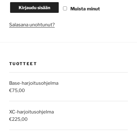
Kirjaudu sisään
Muista minut
Salasana unohtunut?
TUOTTEET
Base-harjoitusohjelma
€
75,00
XC-harjoitusohjelma
€
225,00