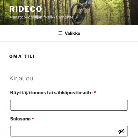
Siirry
RIDECO
sisältöön
Maastopyöräilijän fysiikkaharjoittelu
Valikko
OMA TILI
Kirjaudu
Vaaditaan
Käyttäjätunnus tai sähköpostiosoite
*
Vaaditaan
Salasana
*