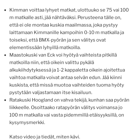
Kimman voittaa lyhyet matkat, ulottuuko se 75 vai 100
m matkalle asti, jää nähtäväksi. Perusteena tälle on,
että ei ole montaa kuskia maailmassa, joka pystyy
laittamaan Kimmanille kampoihin 0-10 m matkalla ja
toiseksi, että BMX-pyörän ja sen välitys ovat
elementissään lyhyillä matkoilla.
Maastokuski van Eck voi hyötyä vaihteista pitkillä
matkoilla niin, että oikein valittu pykälä
alkukiihdytyksessä ja 1-2 kappaletta oikein ajoitettua
vaihtoa matkalla voivat antaa selvän edun. Jää kiinni
kuskista, että missä muotoa vaihteiden tuoma hyöty
pystytään valjastamaan itse kisailuun.
Ratakuski Hoogland on vahva tekijä, kunhan saa pyörän
liikkeelle. Osoittaako ratapyörän välitys voimansa jo
100 m matkalla vai vasta pidemmillä etäisyyksillä, on
kysymysmerkki.
Katso video ja tiedät, miten kävi.