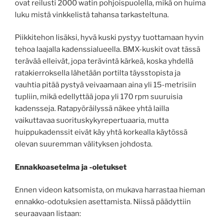
ovat reilusti 2000 watin pohjoispuolella, mikä on huima
luku mistä vinkkelistä tahansa tarkasteltuna.
Piikkitehon lisäksi, hyvä kuski pystyy tuottamaan hyvin
tehoa laajalla kadenssialueella. BMX-kuskit ovat tässä
terävää elleivät, jopa terävintä kärkeä, koska yhdellä
ratakierroksella lähetään portilta täysstopista ja
vauhtia pitää pystyä veivaamaan aina yli 15-metrisiin
tupliin, mikä edellyttää jopa yli 170 rpm suuruisia
kadensseja. Ratapyöräilyssä näkee yhtä lailla
vaikuttavaa suorituskykyrepertuaaria, mutta
huippukadenssit eivät käy yhtä korkealla käytössä
olevan suuremman välityksen johdosta.
Ennakkoasetelma ja -oletukset
Ennen videon katsomista, on mukava harrastaa hieman
ennakko-odotuksien asettamista. Niissä päädyttiin
seuraavaan listaan: