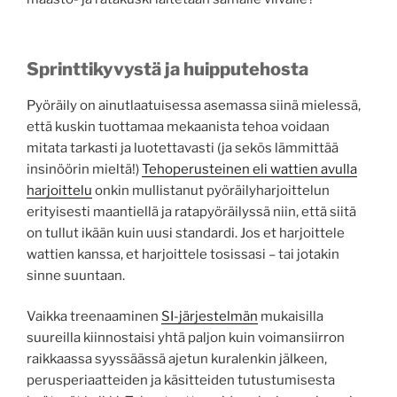
Sprinttikyvystä ja huipputehosta
Pyöräily on ainutlaatuisessa asemassa siinä mielessä,
että kuskin tuottamaa mekaanista tehoa voidaan
mitata tarkasti ja luotettavasti (ja sekös lämmittää
insinöörin mieltä!)
Tehoperusteinen eli wattien avulla
harjoittelu
onkin mullistanut pyöräilyharjoittelun
erityisesti maantiellä ja ratapyöräilyssä niin, että siitä
on tullut ikään kuin uusi standardi. Jos et harjoittele
wattien kanssa, et harjoittele tosissasi – tai jotakin
sinne suuntaan.
Vaikka treenaaminen
SI-järjestelmän
mukaisilla
suureilla kiinnostaisi yhtä paljon kuin voimansiirron
raikkaassa syyssäässä ajetun kuralenkin jälkeen,
perusperiaatteiden ja käsitteiden tutustumisesta