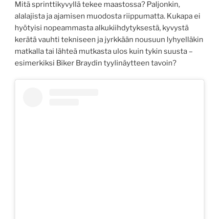
Mitä sprinttikyvyllä tekee maastossa? Paljonkin,
alalajista ja ajamisen muodosta riippumatta. Kukapa ei
hyötyisi nopeammasta alkukiihdytyksestä, kyvystä
kerätä vauhti tekniseen ja jyrkkään nousuun lyhyelläkin
matkalla tai lähteä mutkasta ulos kuin tykin suusta –
esimerkiksi Biker Braydin tyylinäytteen tavoin?