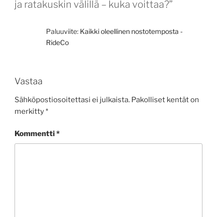
ja ratakuskin välillä – kuka voittaa?”
Paluuviite:
Kaikki oleellinen nostotemposta -
RideCo
Vastaa
Sähköpostiosoitettasi ei julkaista.
Pakolliset kentät on
merkitty
*
Kommentti
*