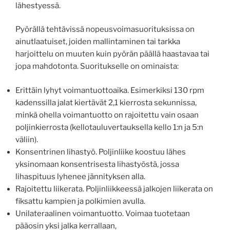
lähestyessä.
Pyörällä tehtävissä nopeusvoimasuorituksissa on
ainutlaatuiset, joiden mallintaminen tai tarkka
harjoittelu on muuten kuin pyörän päällä haastavaa tai
jopa mahdotonta. Suoritukselle on ominaista:
Erittäin lyhyt voimantuottoaika. Esimerkiksi 130 rpm
kadenssilla jalat kiertävät 2,1 kierrosta sekunnissa,
minkä ohella voimantuotto on rajoitettu vain osaan
poljinkierrosta (kellotauluvertauksella kello 1:n ja 5:n
väliin).
Konsentrinen lihastyö. Poljinliike koostuu lähes
yksinomaan konsentrisesta lihastyöstä, jossa
lihaspituus lyhenee jännityksen alla.
Rajoitettu liikerata. Poljinliikkeessä jalkojen liikerata on
fiksattu kampien ja polkimien avulla.
Unilateraalinen voimantuotto. Voimaa tuotetaan
pääosin yksi jalka kerrallaan,