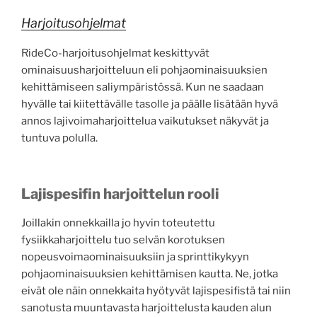
Harjoitusohjelmat
RideCo-harjoitusohjelmat keskittyvät
ominaisuusharjoitteluun eli pohjaominaisuuksien
kehittämiseen saliympäristössä. Kun ne saadaan
hyvälle tai kiitettävälle tasolle ja päälle lisätään hyvä
annos lajivoimaharjoittelua vaikutukset näkyvät ja
tuntuva polulla.
Lajispesifin harjoittelun rooli
Joillakin onnekkailla jo hyvin toteutettu
fysiikkaharjoittelu tuo selvän korotuksen
nopeusvoimaominaisuuksiin ja sprinttikykyyn
pohjaominaisuuksien kehittämisen kautta. Ne, jotka
eivät ole näin onnekkaita hyötyvät lajispesifistä tai niin
sanotusta muuntavasta harjoittelusta kauden alun