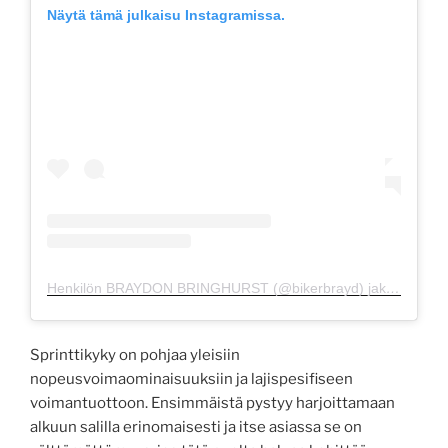
Näytä tämä julkaisu Instagramissa.
Henkilön BRAYDON BRINGHURST (@bikerbrayd) jakama julkaisu
Sprinttikyky on pohjaa yleisiin
nopeusvoimaominaisuuksiin ja lajispesifiseen
voimantuottoon. Ensimmäistä pystyy harjoittamaan
alkuun salilla erinomaisesti ja itse asiassa se on