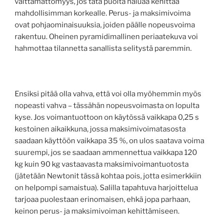
välttämättömyys, jos tätä puolta haluaa kehittää
mahdollisimman korkealle. Perus- ja maksimivoima
ovat pohjaominaisuuksia, joiden päälle nopeusvoima
rakentuu. Oheinen pyramidimallinen periaatekuva voi
hahmottaa tilannetta sanallista selitystä paremmin.
Ensiksi pitää olla vahva, että voi olla myöhemmin myös
nopeasti vahva – tässähän nopeusvoimasta on lopulta
kyse. Jos voimantuottoon on käytössä vaikkapa 0,25 s
kestoinen aikaikkuna, jossa maksimivoimatasosta
saadaan käyttöön vaikkapa 35 %, on ulos saatava voima
suurempi, jos se saadaan ammennettua vaikkapa 120
kg kuin 90 kg vastaavasta maksimivoimantuotosta
(jätetään Newtonit tässä kohtaa pois, jotta esimerkkiin
on helpompi samaistua). Salilla tapahtuva harjoittelua
tarjoaa puolestaan erinomaisen, ehkä jopa parhaan,
keinon perus- ja maksimivoiman kehittämiseen.