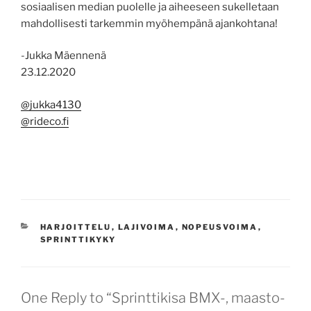
sosiaalisen median puolelle ja aiheeseen sukelletaan
mahdollisesti tarkemmin myöhempänä ajankohtana!
-Jukka Mäennenä
23.12.2020
@jukka4130
@rideco.fi
KATEGORIAT
HARJOITTELU
,
LAJIVOIMA
,
NOPEUSVOIMA
,
SPRINTTIKYKY
One Reply to “Sprinttikisa BMX-, maasto-