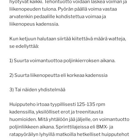
hyötyvät kaikki. Tehontuotto voidaan laskea voiman ja
liikenopeuden tulona. Pyörän päällä voima vastaa
arvatenkin pedaalille kohdistettua voimaa ja
liikenopeus kadenssia.
Kun ketjuun halutaan siirtää kiitettävä määrä watteja,
se edellyttää:
1) Suurta voimantuottoa poljinkierroksen aikana.
2) Suurta liikenopeutta eli korkeaa kadenssia
3) Tai näiden yhdistelmää
Huipputeho irtoaa tyypillisesti 125-135 rpm
kadenssilla, yksilölliset erot ja treenitausta
huomioiden. Mitä yhtälöön jää jäljelle, on voimantuotto
poljinliikkeen aikana. Sprinttilajeissa eli BMX- ja
ratapyöräilyn lyhyillä matkoilla hetkelliset huipputehot