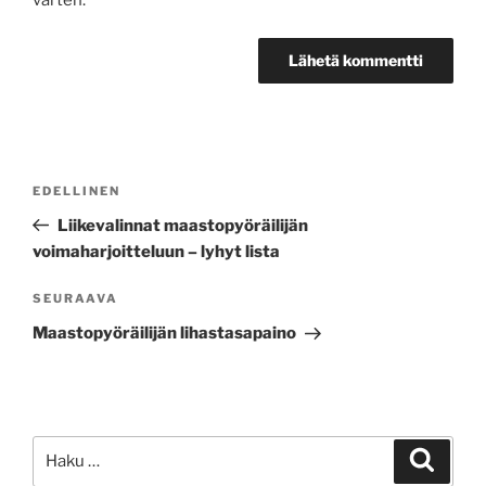
varten.
Artikkelien
Edellinen
EDELLINEN
selaus
artikkeli
Liikevalinnat maastopyöräilijän
voimaharjoitteluun – lyhyt lista
Seuraava
SEURAAVA
artikkeli
Maastopyöräilijän lihastasapaino
Etsi:
Haku