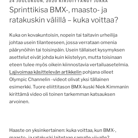
JULKAISTU
24 JOULUKUUN, 2020
KIRJOITTANUT
JUKKA
Sprinttikisa BMX-, maasto- ja
ratakuskin välillä – kuka voittaa?
Kuka on kovakuntoisin, nopein tai taitavin urheilija
johtaa usein tilanteeseen, jossa verrataan omenia
päärynöihin tai toisinpäin. Usein tällaiset kysymyksen
asettelut eivät johda kuin kiistelyyn, mutta toisinaan
eteen tulee myös oikein kiinnostavia vertailuasetelmia.
Lajivoimaa käsittelevän artikkelin
pohjana olleet
Olympic Channelin -videot olivat yksi tällainen
esimerkki. Tuore eliittitason BMX-kuski Niek Kimmanin
kirittämä video oli toinen tarkemman katsauksen
arvoinen.
Haaste on yksinkertainen: kuka voittaa, kun BMX-,
maasto- ja ratakuski laitetaan samalle viivalle?